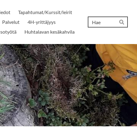
iedot
Tapahtumat/Kurssit/leirit
Hak
Palvelut
4H-yrittäjyys
Hae
isotyötä
Huhtalavan kesäkahvila