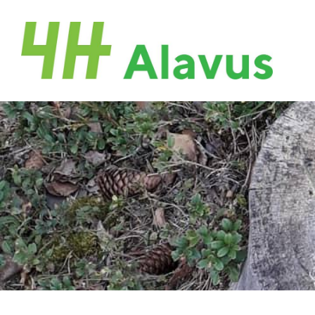
Siirry
sivun
Alavuden 4H-Yhdistys
sisältöön