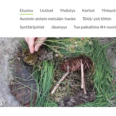
Etusivu
Uutiset
Yhdistys
Kerhot
Yhteyst
Avoimin aistein metsään-hanke
Töitä/ ysit töihin
Synttärijuhlat
Jäsenyys
Tue paikallista 4H-nuor