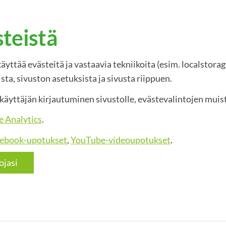
steistä
käyttää evästeitä ja vastaavia tekniikoita (esim. localstor
ista, sivuston asetuksista ja sivusta riippuen.
käyttäjän kirjautuminen sivustolle, evästevalintojen mui
e Analytics
.
ebook-upotukset
,
YouTube-videoupotukset
.
ojasi