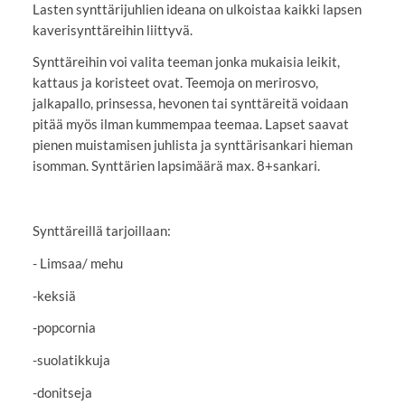
Lasten synttärijuhlien ideana on ulkoistaa kaikki lapsen
kaverisynttäreihin liittyvä.
Synttäreihin voi valita teeman jonka mukaisia leikit,
kattaus ja koristeet ovat. Teemoja on merirosvo,
jalkapallo, prinsessa, hevonen tai synttäreitä voidaan
pitää myös ilman kummempaa teemaa. Lapset saavat
pienen muistamisen juhlista ja synttärisankari hieman
isomman. Synttärien lapsimäärä max. 8+sankari.
Synttäreillä tarjoillaan:
- Limsaa/ mehu
-keksiä
-popcornia
-suolatikkuja
-donitseja