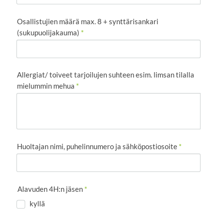
Osallistujien määrä max. 8 + synttärisankari
(sukupuolijakauma)
*
Allergiat/ toiveet tarjoilujen suhteen esim. limsan tilalla
mielummin mehua
*
Huoltajan nimi, puhelinnumero ja sähköpostiosoite
*
Alavuden 4H:n jäsen
*
kyllä