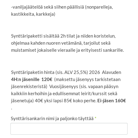
-vaniljajäätelöä sekä siihen päällisiä (nonparelleja,
kastikkeita, karkkeja)
Synttäripaketti sisältää 2h tilat ja niiden koristelun,
ohjelmaa kahden nuoren vetämänä, tarjoilut sekä
muistamiset jokaiselle vieraalle ja erityisesti sankarille.
Synttäripaketin hinta (sis. ALV 25,5%) 2026 Alavuden
4H:n jäsenille 120€
(maksettu jäsenyys tarkistetaan
jäsenrekisteristä) Vuosijäsenyys (sis. vapaan pääsyn
kaikkiin kerhoihin ja edullisemmat leirit/kurssit sekä
jäsenetuja) 40€ yksi lapsi 85€ koko perhe.
Ei-jäsen 160€
.
Synttärisankarin nimi ja paljonko täyttää
*