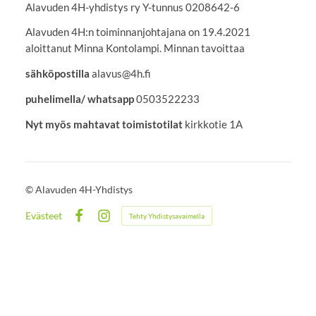
Alavuden 4H-yhdistys ry Y-tunnus 0208642-6
Alavuden 4H:n toiminnanjohtajana on 19.4.2021
aloittanut Minna Kontolampi. Minnan tavoittaa
sähköpostilla
alavus@4h.fi
puhelimella/ whatsapp
0503522233
Nyt myös mahtavat toimistotilat
kirkkotie 1A
©
Alavuden 4H-Yhdistys
Evästeet
Tehty Yhdistysavaimella
Facebook
Instagram