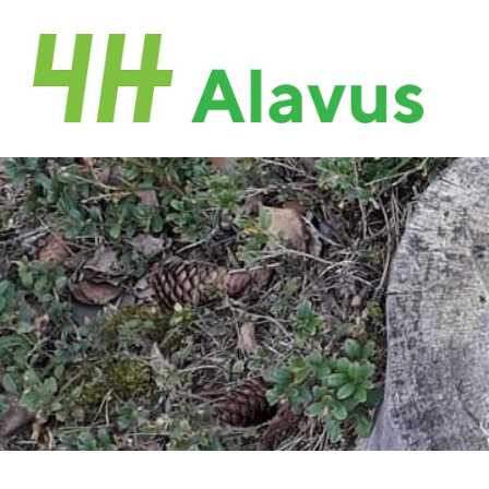
Siirry
sivun
Alavuden 4H-Yhdistys
sisältöön