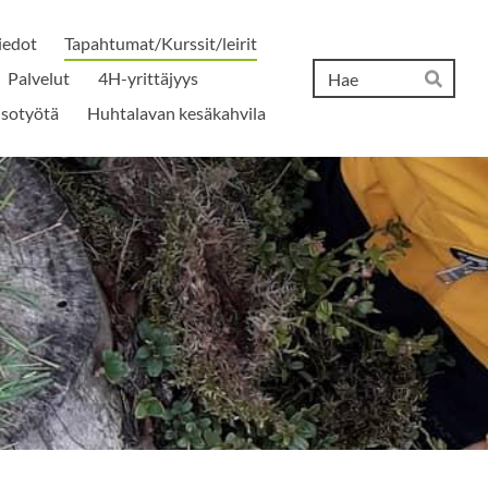
iedot
Tapahtumat/Kurssit/leirit
Hak
Palvelut
4H-yrittäjyys
Hae
isotyötä
Huhtalavan kesäkahvila