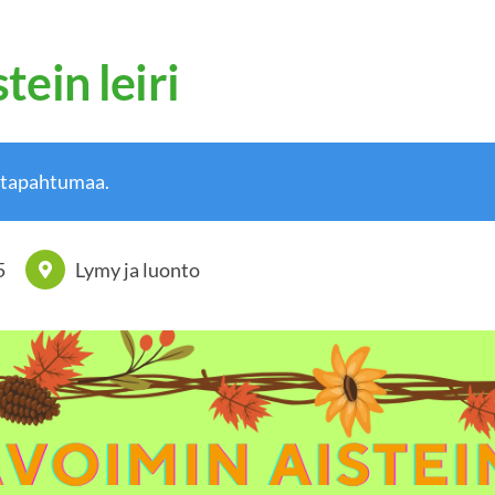
tein leiri
 tapahtumaa.
5
Lymy ja luonto