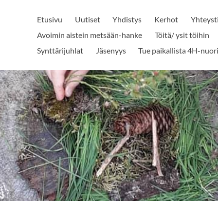
Etusivu
Uutiset
Yhdistys
Kerhot
Yhteyst
Avoimin aistein metsään-hanke
Töitä/ ysit töihin
Synttärijuhlat
Jäsenyys
Tue paikallista 4H-nuor