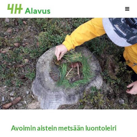
Siirry
Alavuden 4H-Yhdistys
Haku
sivun
sisältöön
Avoimin aistein metsään luontoleiri