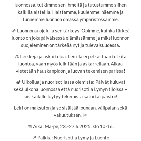
luonnossa, tutkimme sen ihmeitä ja tutustumme siihen
kaikilla aisteilla. Haistamme, kuulemme, näemme ja
tunnemme luonnon omassa ympäristössämme.
🌱 Luonnonsuojelu ja sen tärkeys: Opimme, kuinka tärkeä
luonto on jokapäiväisessä elämässämme ja miksi luonnon
suojeleminen on tärkeää nyt ja tulevaisuudessa.
🎨 Leikkejä ja askartelua: Leirillä ei pelkästään tutkita
luontoa, vaan myös leikitään ja askarrellaan. Aikaa
vietetään hauskanpidon ja luovan tekemisen parissa!
🏕️ Ulkoilua ja nuorisotilassa olemista: Päivät kuluvat
sekä ulkona luonnossa että nuorisotila Lymyn tiloissa –
siis kaikille löytyy tekemistä satoi tai paistoi!
Leiri on maksuton ja se sisältää lounaan, välipalan sekä
vakuutuksen. 🌞
📅 Aika: Ma-pe, 23.–27.6.2025, klo 10-16.
📍 Paikka: Nuorisotila Lymy ja Luonto