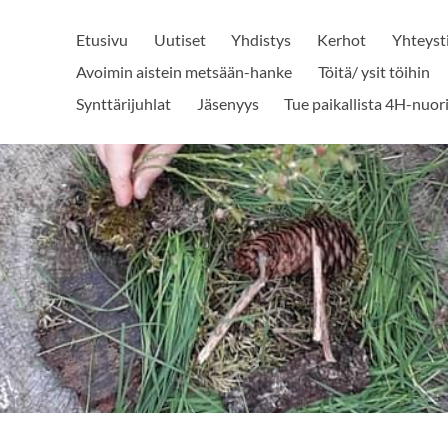
Etusivu
Uutiset
Yhdistys
Kerhot
Yhteyst
Avoimin aistein metsään-hanke
Töitä/ ysit töihin
Synttärijuhlat
Jäsenyys
Tue paikallista 4H-nuor