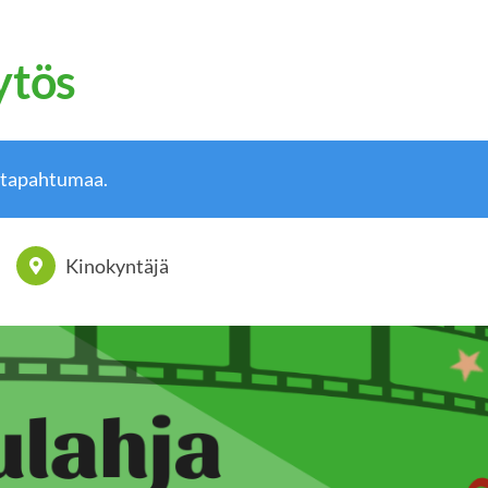
ytös
 tapahtumaa.
Kinokyntäjä