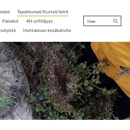
iedot
Tapahtumat/Kurssit/leirit
Hak
Palvelut
4H-yrittäjyys
Hae
isotyötä
Huhtalavan kesäkahvila