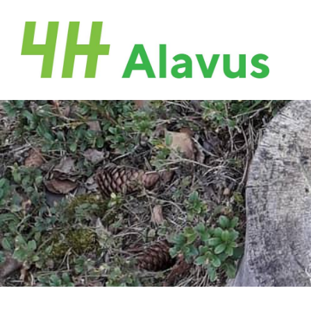
Siirry
sivun
Alavuden 4H-Yhdistys
sisältöön