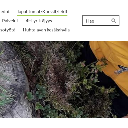
iedot
Tapahtumat/Kurssit/leirit
Hak
Palvelut
4H-yrittäjyys
Hae
isotyötä
Huhtalavan kesäkahvila