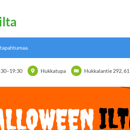
lta
 tapahtumaa.
:30
–
19:30
Hukkatupa
Hukkalantie 292, 6