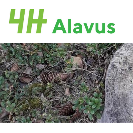
Siirry
sivun
Alavuden 4H-Yhdistys
sisältöön