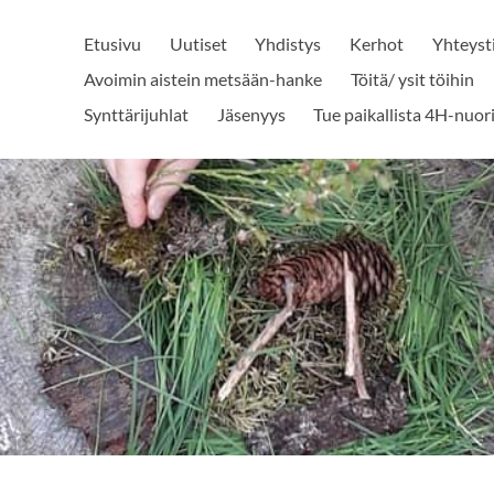
Etusivu
Uutiset
Yhdistys
Kerhot
Yhteyst
Avoimin aistein metsään-hanke
Töitä/ ysit töihin
Synttärijuhlat
Jäsenyys
Tue paikallista 4H-nuor