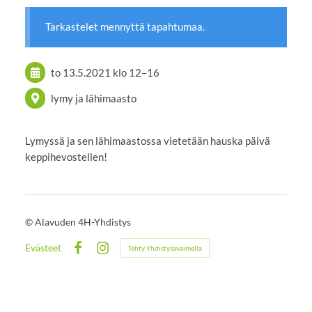
Tarkastelet mennyttä tapahtumaa.
to 13.5.2021
klo 12
–
16
lymy ja lähimaasto
Lymyssä ja sen lähimaastossa vietetään hauska päivä
keppihevostellen!
©
Alavuden 4H-Yhdistys
Evästeet
Tehty Yhdistysavaimella
Facebook
Instagram