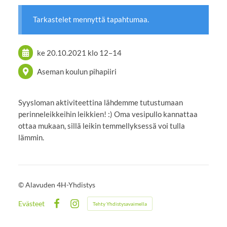
Tarkastelet mennyttä tapahtumaa.
ke 20.10.2021
klo 12
–
14
Aseman koulun pihapiiri
Syysloman aktiviteettina lähdemme tutustumaan
perinneleikkeihin leikkien! :) Oma vesipullo kannattaa
ottaa mukaan, sillä leikin temmellyksessä voi tulla
lämmin.
©
Alavuden 4H-Yhdistys
Evästeet
Tehty Yhdistysavaimella
Facebook
Instagram