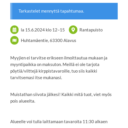
Tarkastelet mennyttä tapahtumaa.
la 15.6.2024
klo 12
–
15
Rantapuisto
Huhtamäentie, 63300 Alavus
Myyjien ei tarvitse erikseen ilmoittautua mukaan ja
myyntipaikka on maksuton. Meillä ei ole tarjota
pöytiä/vilttejä kirppistavaroille, tuo siis kaikki
tarvitsemasi itse mukanasi.
Muistathan siivota jälkesi! Kaikki mitä tuot, viet myös
pois alueelta.
Alueelle voi tulla laittamaan tavaroita 11:30 alkaen