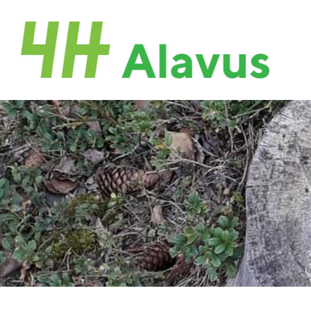
Siirry
sivun
Alavuden 4H-Yhdistys
sisältöön