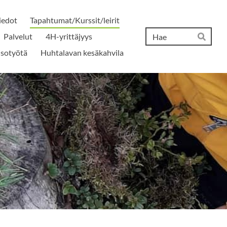
iedot
Tapahtumat/Kurssit/leirit
Hak
Palvelut
4H-yrittäjyys
Hae
isotyötä
Huhtalavan kesäkahvila