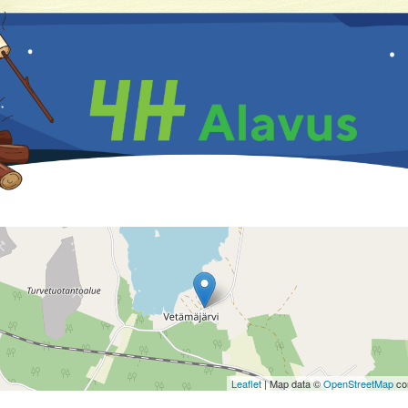
Leaflet
| Map data ©
OpenStreetMap
con