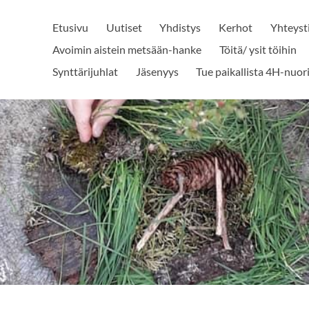
Etusivu
Uutiset
Yhdistys
Kerhot
Yhteyst
Avoimin aistein metsään-hanke
Töitä/ ysit töihin
Synttärijuhlat
Jäsenyys
Tue paikallista 4H-nuor