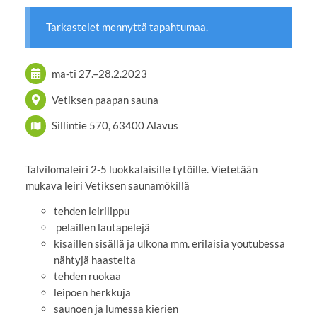
Tarkastelet mennyttä tapahtumaa.
ma-ti
27.
–
28.2.2023
Vetiksen paapan sauna
Sillintie 570, 63400 Alavus
Talvilomaleiri 2-5 luokkalaisille tytöille. Vietetään
mukava leiri Vetiksen saunamökillä
tehden leirilippu
pelaillen lautapelejä
kisaillen sisällä ja ulkona mm. erilaisia youtubessa
nähtyjä haasteita
tehden ruokaa
leipoen herkkuja
saunoen ja lumessa kierien