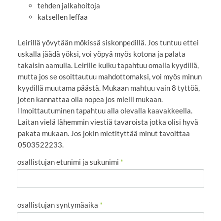
tehden jalkahoitoja
katsellen leffaa
Leirillä yövytään mökissä siskonpedillä. Jos tuntuu ettei
uskalla jäädä yöksi, voi yöpyä myös kotona ja palata
takaisin aamulla. Leirille kulku tapahtuu omalla kyydillä,
mutta jos se osoittautuu mahdottomaksi, voi myös minun
kyydillä muutama päästä. Mukaan mahtuu vain 8 tyttöä,
joten kannattaa olla nopea jos mielii mukaan.
Ilmoittautuminen tapahtuu alla olevalla kaavakkeella.
Laitan vielä lähemmin viestiä tavaroista jotka olisi hyvä
pakata mukaan. Jos jokin mietityttää minut tavoittaa
0503522233.
osallistujan etunimi ja sukunimi
*
osallistujan syntymäaika
*