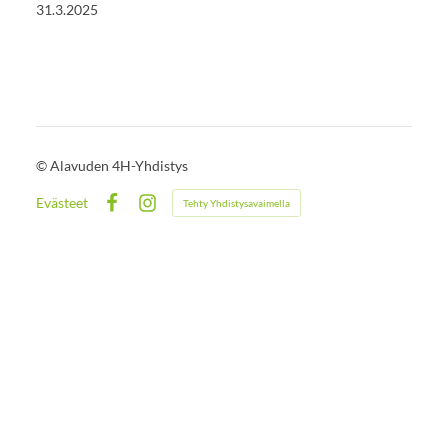
31.3.2025
©
Alavuden 4H-Yhdistys
Evästeet
Tehty Yhdistysavaimella
Facebook
Instagram